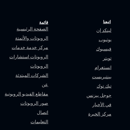
اتبعنا
قائمة
الصفحة الرئيسية
لينك
د إن
الروبوتات والأتمتة
يوتيوب
مركز خدمة خدمات
فيسبوك
الروبوتات استشارات
تويتر
الروبوتات
انستغرام
الشركات المبتدئة
بينتيريست
عن
تيك توك
مقاطع الفيديو الروبوتية
جوجل بيزنس
صور الروبوتات
في الأخبار
اتصال
مركز الخبرة
التعليمات