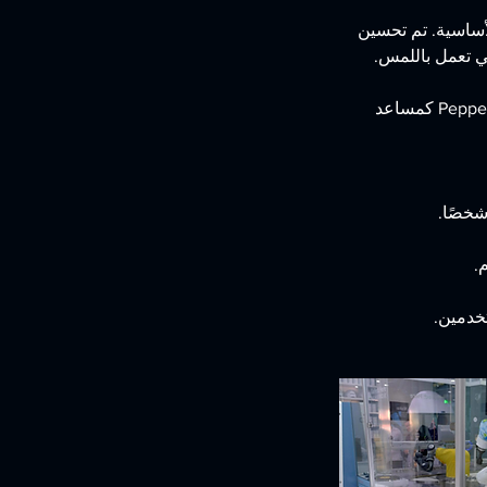
أساسية. تم تحسين
Pepper متاح اليوم للشركات والمدارس. اعتمدت أكثر من 2000 شركة حول العالم برنامج Pepper كمساعد
خدمين.