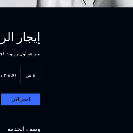
إيجار الروبوت 
بيبر هو أول روبوت ا
11,920
درهم
8 س
8
إماراتي
س
احجز الآن
وصف الخدمة