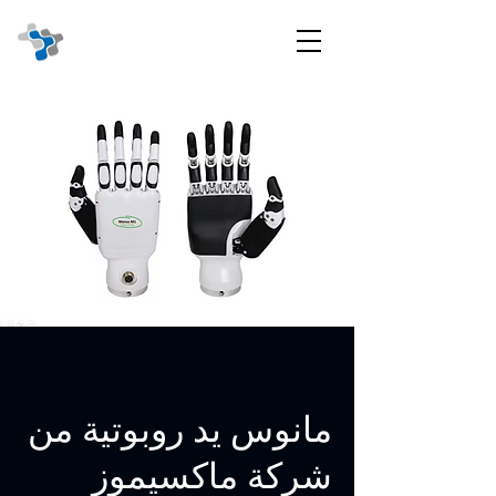
مانوس يد روبوتية من
شركة ماكسيموز