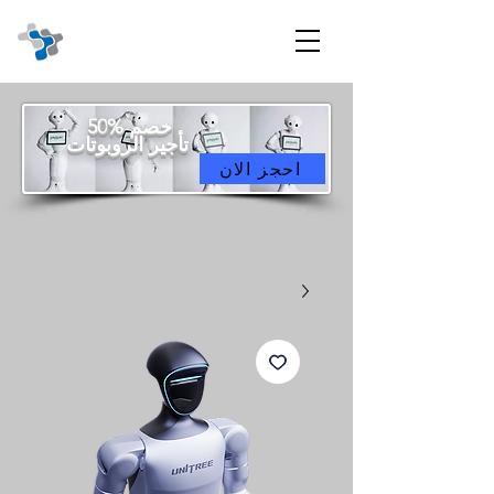
خصم %50
تأجير الروبوتات
احجز الان