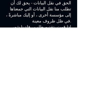
الحق في نقل البيانات - يحق لك أن
تطلب منا نقل البيانات التي جمعناها
إلى مؤسسة أخرى ، أو إليك مباشرةً ،
في ظل ظروف معينة.
إذا قمت بتقديم طلب ، فلدينا شهر
واحد للرد عليك. إذا كنت ترغب في
ممارسة أي من هذه الحقوق ، يرجى
الاتصال بنا.
معلومات الأطفال
جزء آخر من أولوياتنا هو إضافة
الحماية للأطفال أثناء استخدام
الإنترنت. نشجع الآباء والأوصياء على
مراقبة نشاطهم عبر الإنترنت
والمشاركة فيه و / أو مراقبته وتوجيهه.
لا تجمع شركة Action To Action
Robotics عن قصد أي معلومات