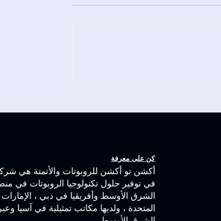
اتيجية: لماذا يجب
الانطلاق إلى المستقبل: إعداد
كامل الأنظمة
عملك لتحول الذكاء
شركات الروبوتات؟
الاصطناعي والروبوتات
كن على معرفة
أكشن تو أكشن للروبوتات والأتمتة هي شركة
في توفير حلول تكنولوجيا الروبوتات في منط
الشرق الأوسط وأفريقيا في دبي ، الإمارات ا
المتحدة ، ولديها مكاتب تمثيلية في آسيا وعب
الشرق الأوسط.