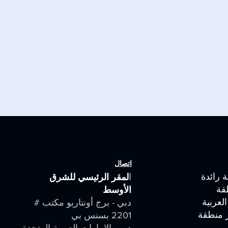
اتصال
 رائدة
ا
لمقر الرئيسي للشرق
قة
الأوسط
لعربية
دبي - برج أونتاريو مكتب #
ر منطقة
2201 بسنس بي