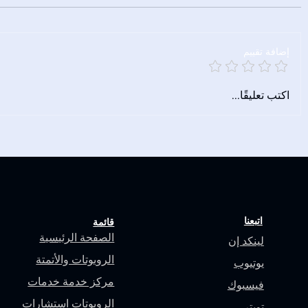
إضافة تقييم
أكشن تو أكشن للروبوتات وكلية
الميزة الإستر
اكتب تعليقًا...
الجامعة البريطانية يوقّعان اتفاقية
على شركات ت
تعاون بحثي مشترك
الشراكة مع 
اتبعنا
قائمة
الصفحة الرئيسية
لينك
د إن
الروبوتات والأتمتة
يوتيوب
مركز خدمة خدمات
فيسبوك
الروبوتات استشارات
تويتر