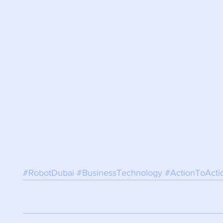
#RobotDubai
#BusinessTechnology
#ActionToActi