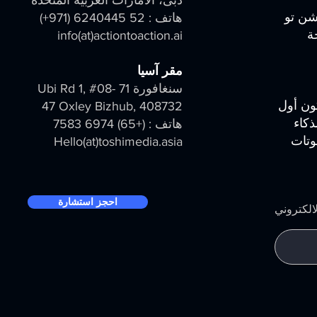
دبى، الامارات العربية المتحدة
شن تو
هاتف : 52 6240445 (971+)
ة
info
(at)
actiontoaction.ai
مقر آسيا
سنغافورة 71 Ubi Rd 1, #08-
كون أول
47 Oxley Bizhub, 408732
ذكاء
هاتف : (+65) 6974 7583
وتات
Hello(at)toshimedia.asia
احجز استشارة
لالكتروني